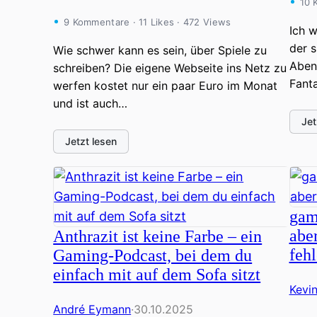
10 
9 Kommentare · 11 Likes · 472 Views
Ich w
der s
Wie schwer kann es sein, über Spiele zu
Abent
schreiben? Die eigene Webseite ins Netz zu
Fant
werfen kostet nur ein paar Euro im Monat
und ist auch…
Jet
Jetzt lesen
gam
abe
Anthrazit ist keine Farbe – ein
feh
Gaming-Podcast, bei dem du
einfach mit auf dem Sofa sitzt
Kevi
André Eymann
·
30.10.2025