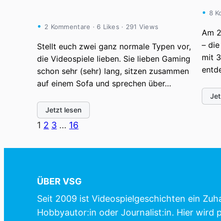
8 K
2 Kommentare · 6 Likes · 291 Views
Am 2
– die
Stellt euch zwei ganz normale Typen vor,
mit 
die Videospiele lieben. Sie lieben Gaming
entd
schon sehr (sehr) lang, sitzen zusammen
auf einem Sofa und sprechen über…
Jet
Jetzt lesen
1
2
3
…
16
ÜBER VSG
Seit 2009 ist Videospielgeschichten ein Zuh
Hobbyautor:in oder Journalist:in. Hier wird