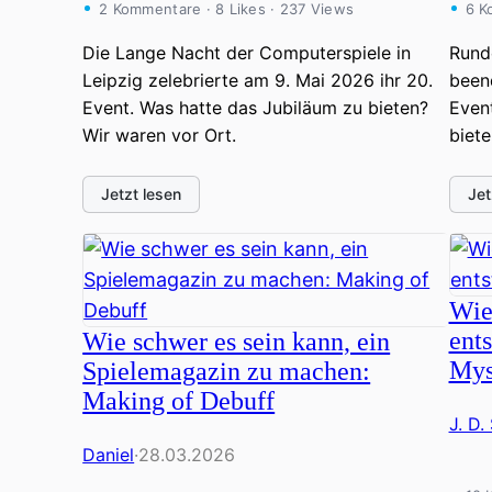
2 Kommentare · 8 Likes · 237 Views
6 K
Die Lange Nacht der Computerspiele in
Runde
Leipzig zelebrierte am 9. Mai 2026 ihr 20.
been
Event. Was hatte das Jubiläum zu bieten?
Event
Wir waren vor Ort.
biete
Jetzt lesen
Jet
Wie
ent
Wie schwer es sein kann, ein
Mys
Spielemagazin zu machen:
Making of Debuff
J. D.
Daniel
·
28.03.2026