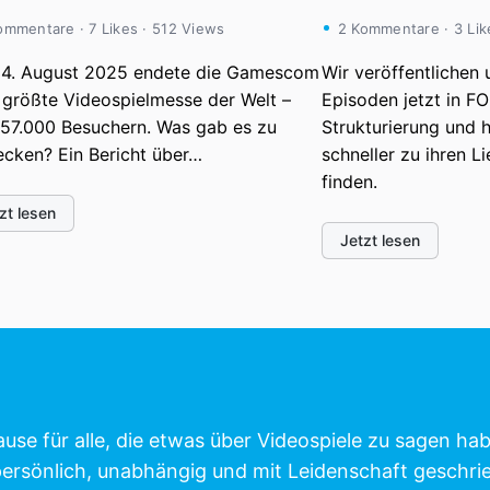
ommentare · 7 Likes · 512 Views
2 Kommentare · 3 Lik
4. August 2025 endete die Gamescom
Wir veröffentlichen
 größte Videospielmesse der Welt –
Episoden jetzt in F
357.000 Besuchern. Was gab es zu
Strukturierung und hi
ecken? Ein Bericht über…
schneller zu ihren L
finden.
zt lesen
Jetzt lesen
ause für alle, die etwas über Videospiele zu sagen ha
 persönlich, unabhängig und mit Leidenschaft geschri