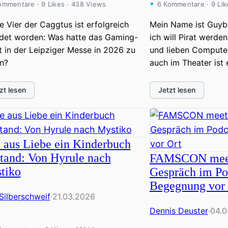
ommentare · 9 Likes · 438 Views
6 Kommentare · 9 Lik
 Vier der Caggtus ist erfolgreich
Mein Name ist Guyb
det worden: Was hatte das Gaming-
ich will Pirat werde
 in der Leipziger Messe in 2026 zu
und lieben Computer
n?
auch im Theater ist
zt lesen
Jetzt lesen
 aus Liebe ein Kinderbuch
stand: Von Hyrule nach
FAMSCON meet
tiko
Gespräch im Po
Begegnung vor 
 Silberschweif
·
21.03.2026
Dennis Deuster
·
04.0