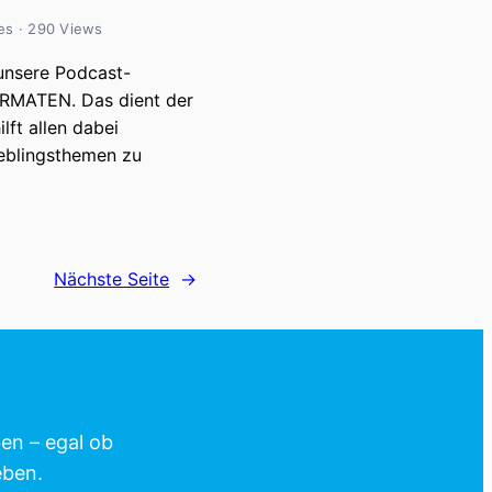
es · 290 Views
 unsere Podcast-
ORMATEN. Das dient der
lft allen dabei
ieblingsthemen zu
Nächste Seite
→
ben – egal ob
eben.