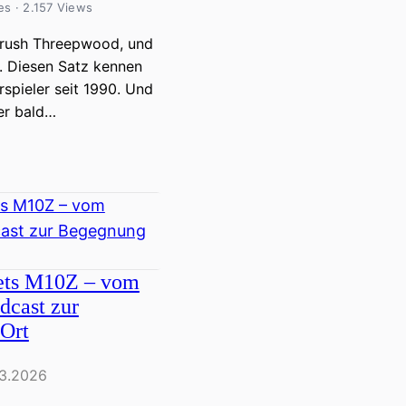
es · 2.157 Views
rush Threepwood, und
n. Diesen Satz kennen
spieler seit 1990. Und
 er bald…
s M10Z – vom
dcast zur
Ort
3.2026