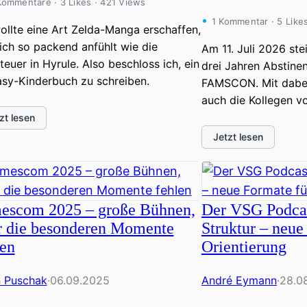
Kommentare · 3 Likes · 421 Views
1 Kommentar · 5 Like
ollte eine Art Zelda-Manga erschaffen,
ich so packend anfühlt wie die
Am 11. Juli 2026 ste
euer in Hyrule. Also beschloss ich, ein
drei Jahren Abstinen
asy-Kinderbuch zu schreiben.
FAMSCON. Mit dabei
auch die Kollegen v
zt lesen
Jetzt lesen
escom 2025 – große Bühnen,
Der VSG Podca
r die besonderen Momente
Struktur – neue
len
Orientierung
n Puschak
·
06.09.2025
André Eymann
·
28.0