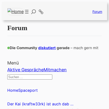
Zum
Inhalt
Forum
springen
Forum
Die Community
diskutiert
gerade
–
mach gern mit
Menü
Forum-
Aktive Gespräche
Mitmachen
Navigation
Forum-
Home
Spaceport
Breadcrumbs
–
Du
Der Kai (kraftw33rk) ist auch dab …