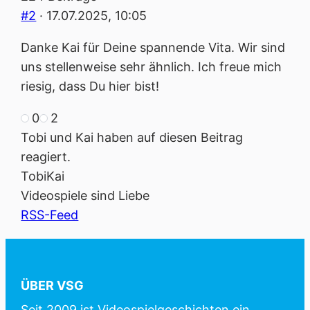
#2
· 17.07.2025, 10:05
Danke Kai für Deine spannende Vita. Wir sind
uns stellenweise sehr ähnlich. Ich freue mich
riesig, dass Du hier bist!
0
2
Anklicken
Anklicken
für
für
Tobi und Kai haben auf diesen Beitrag
Daumen
Daumen
reagiert.
nach
nach
unten.
oben.
Tobi
Kai
Videospiele sind Liebe
RSS-Feed
ÜBER VSG
Seit 2009 ist Videospielgeschichten ein