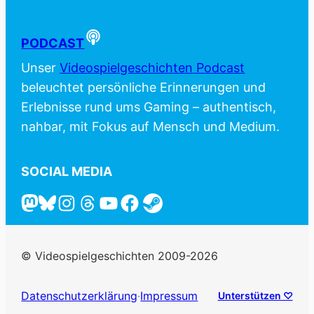
PODCAST
Unser
Videospielgeschichten Podcast
beleuchtet persönliche Erinnerungen und
Erlebnisse rund ums Gaming – authentisch,
nahbar, mit Fokus auf Mensch und Medium.
SOCIAL MEDIA
© Videospielgeschichten 2009-2026
Datenschutzerklärung
·
Impressum
Unterstützen ♡