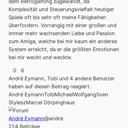
dem Retrogaming zugewandt, da
Komplexität und Steuerungsvielfalt heutiger
Spiele oft bis sehr oft meine Fähigkeiten
überfordern. Vorrangig mit einer großen und
immer mehr wachsenden Liebe und Passion
zum Amiga, welche bei mir kaum ein anderes
System erreicht, da er die größten Emotionen
bei mir weckt und weckte.
0
6
Anklicken
Anklicken
für
für
André Eymann, Tobi und 4 andere Benutzer
Daumen
Daumen
haben auf diesen Beitrag reagiert.
nach
nach
unten.
oben.
André Eymann
Tobi
Michael
Wolfgang
Sven
Stylesz
Marcel Dörpinghaus
André Eymann
@andre
224 Beiträge