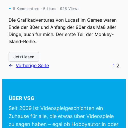
9 Kommentare · 5 Likes · 926 Views
Die Grafikadventures von Lucasfilm Games waren
Ende der 80er und Anfang der 90er das Maß aller
Dinge, auch für mich. Der erste Teil der Monkey-
Island-Reihe…
Jetzt lesen
1
2
←
Vorherige Seite
ÜBER VSG
Seit 2009 ist Videospielgeschichten ein
Zuhause für alle, die etwas über Videospiele
zu sagen haben – egal ob Hobbyautor:in oder